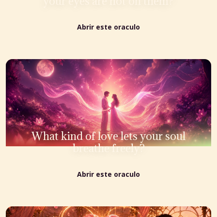
your eyes are not on them?
Abrir este oraculo
What kind of love lets your soul
breathe freely?
Abrir este oraculo